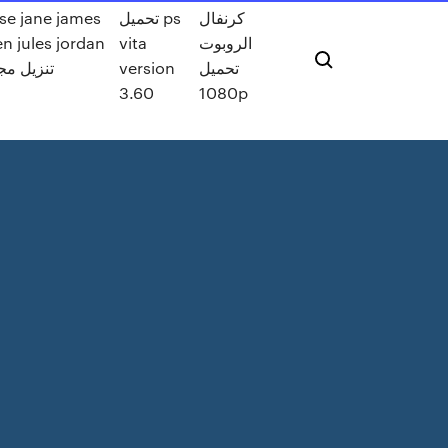
كرنفال
تحميل ps
se jane james
الروبوت
vita
n jules jordan
تحميل
version
تنزيل مج
3.60
1080p