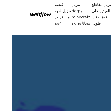
تنزيل مقاطع
تنزيل
كيفية
الفيديو على android
derpy
تنزيل لعبة
قر فوق وقت
minecraft
من قرص
طويل
skins مجانًا
ps4