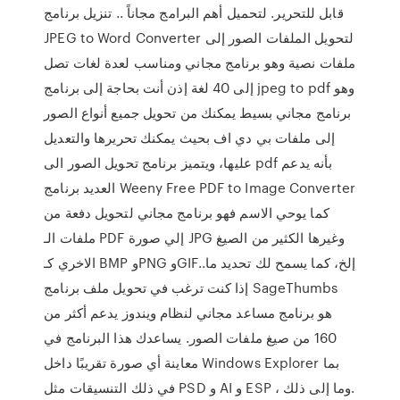
قابل للتحرير.‏ لتحميل أهم البرامج مجاناً .. تنزيل برنامج
JPEG to Word Converter لتحويل الملفات الصور إلى
ملفات نصية وهو برنامج مجاني ومناسب لعدة لغات تصل
إلى 40 لغة إذن أنت بحاجة إلى برنامج jpeg to pdf وهو
برنامج مجاني بسيط يمكنك من تحويل جميع أنواع الصور
إلى ملفات بي دي اف بحيث يمكنك تحريرها والتعديل
عليها، ويتميز برنامج تحويل الصور الى pdf بأنه يدعم
العديد برنامج Weeny Free PDF to Image Converter
كما يوحي الاسم فهو برنامج مجاني لتحويل دفعة من
ملفات الـ PDF إلي صورة JPG وغيرها الكثير من الصيغ
الاخري كـ BMP وPNG وGIF..إلخ، كما يسمح لك تحديد ما
إذا كنت ترغب في تحويل ملف برنامج SageThumbs
هو برنامج مساعد مجاني لنظام ويندوز يدعم أكثر من
160 من صيغ ملفات الصور. يساعدك هذا البرنامج في
معاينة أي صورة تقريبًا داخل Windows Explorer بما
في ذلك التنسيقات مثل PSD و AI و ESP ، وما إلى ذلك.