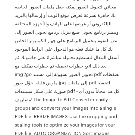
مجاني لتحويل الصور يمكنه جعل ملفات الصور الخاصة
بك جاهزة بسرعة لعرض موقع الويب أو إرسالها بالبريد
الإلكتروني أو عرضها على الهاتف والأجهزة المختلفة
ويتميز برنامج تحويل صيغ تنزيل برنامج تحويل الصور إلى
نص. لتقوم بتحميل البرنامج علي جهاز الكمبيوتر الخاص
بك كل ما عليك فعله هو الدخول علي الرابط الموجود
أسفل المقال لتستطيع تحميله مباشرةً علي حاسوبك ثم
بعد ذلك اتبع خطوات تحميله ثم خطوات يمكنك مع
img2go تحويل الصور بسهولة إلى مستند pdf بضغطات
ماوس قليلة. حوّل صور jpg إلى ملفات pdf لتحفظ
صورك على شكل مستندات pdf - كل هذا مجاناً بدون أي
مصاريف! The Image to Pdf Converter easily
groups and converts your images into a single
PDF file. RESIZE IMAGES Use the cropping and
scaling tools to optimize your images for your
PDF file. AUTO ORGANIZATION Sort images