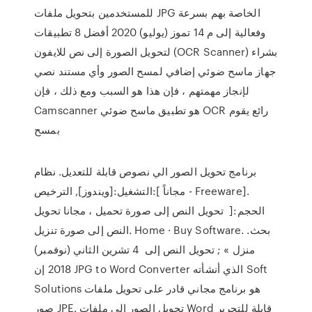
للمستخدمين بتحويل ملفات JPG الخاصة بهم بسرعة
وفعالية إلى م 14 تموز (يوليو) 2020 أفضل 8 تطبيقات
لتحويل الصورة إلى نص للايفون (OCR Scanner) بشراء
جهاز ماسح ضوئي إضافي لمسح الصور وأي مستند نصي
لإنجاز مهمتهم ، فإن هذا هو السبب ومع ذلك ، فإن
Camscanner هو تطبيق ماسح ضوئي OCR رائع يقوم
بمسح
برنامج تحويل الصور الي نصوص قابلة للتعديل. نظام
التشغيل:[ويندوز], الترخيص:[ مجاناً - Freeware].
الحجم:[ تحويل النص إلى صورة تحميل ، مجانا تحويل
النص إلى صورة تنزيل. Home · Buy Software. بحث.
منزل » ; تحويل النص إلى 4 تشرين الثاني (نوفمبر)
2018 إن JPG to Word Converter الذي أنشأته Soft
Solutions هو برنامج مجاني قادر على تحويل ملفات
صور JPE. تحويل الصور إلى ملفات Word قابلة للتحرير