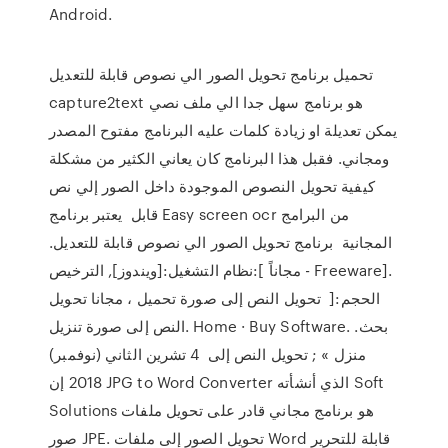
Android.
تحميل برنامج تحويل الصور الي نصوص قابلة للتعديل
capture2text هو برنامج سهل جدا الي ملف نصي
يمكن تعديلة او زيادة كلمات عليه البرنامج مفتوح المصدر
ومجاني. فقبل هذا البرنامج كان يعاني الكثير من مشكلة
كيفية تحويل النصوص الموجودة داخل الصور إلي نص
قابل يعتبر برنامج Easy screen ocr من البرامج
المجانية برنامج تحويل الصور الي نصوص قابلة للتعديل.
نظام التشغيل:[ويندوز], الترخيص:[ مجاناً - Freeware].
الحجم:[ تحويل النص إلى صورة تحميل ، مجانا تحويل
النص إلى صورة تنزيل. Home · Buy Software. بحث.
منزل » ; تحويل النص إلى 4 تشرين الثاني (نوفمبر)
2018 إن JPG to Word Converter الذي أنشأته Soft
Solutions هو برنامج مجاني قادر على تحويل ملفات
صور JPE. تحويل الصور إلى ملفات Word قابلة للتحرير