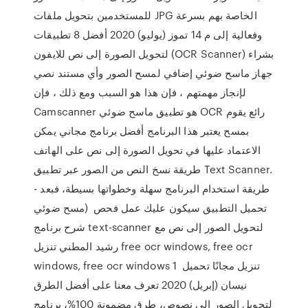
للمستخدمين بتحويل ملفات JPG الخاصة بهم بسرعة
وفعالية إلى م 14 تموز (يوليو) 2020 أفضل 8 تطبيقات
لتحويل الصورة إلى نص للايفون (OCR Scanner) بشراء
جهاز ماسح ضوئي إضافي لمسح الصور وأي مستند نصي
لإنجاز مهمتهم ، فإن هذا هو السبب ومع ذلك ، فإن
Camscanner هو تطبيق ماسح ضوئي OCR رائع يقوم
بمسح يعتبر هذا البرنامج أفضل برنامج مجاني يمكن
الاعتماد عليها في تحويل الصورة إلى نص على الهاتف
طريقة نسخ النص من الصور عبر تطبيق Text Scanner.
- طريقة استخدام البرنامج سهلة وخطواتها بسيطة، فبعد
تحميل التطبيق سيكون عليك عمل فحص (مسح ضوئي
شرح برنامج text-scanner لتحويل الصور إلى نص مع
رشيد المطني تنزيل free ocr windows, free ocr
windows, free ocr windows تنزيل مجانًا تحميل 1
نيسان (إبريل) 2020 تعرف معنا على أفضل الطرق
لتحويل الصور إلى نصوص، طرق مضمونة 100%، برنامج