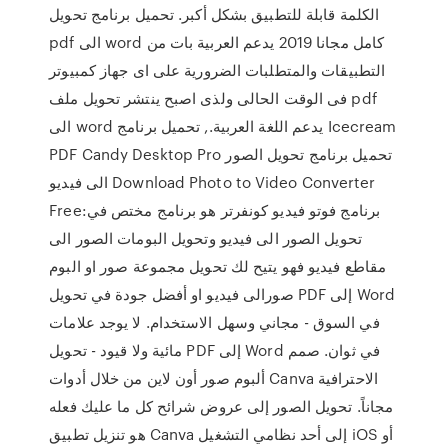
الكلمة قابلة للتطبيق بشكل أكبر. تحميل برنامج تحويل
pdf الى word كامل مجانا 2019 يدعم العربية بات من
التطبيقات والمتطلبات الضرورية على اى جهاز كمبيوتر
فى الوقت الحالى ولذى اصبح ينتشر تحويل ملف pdf
الى word يدعم اللغة العربية., تحميل برنامج Icecream
PDF Candy Desktop Pro تحميل برنامج تحويل الصور
الى فيديو Download Photo to Video Converter
Free:برنامج فوتو فيديو كونفرتر هو برنامج مختص في
تحويل الصور الى فيديو وتحويل البومات الصور الى
مقاطع فيديو فهو يتيح لك تحويل مجموعة صور او البوم
صورالى فيديو او أفضل جودة في تحويل PDF إلى Word
في السوق - مجاني وسهل الاستخدام. لا يوجد علامات
مائية ولا قيود - تحويل PDF إلى Word في ثوان. صمم
ألبوم صور أون لاين من خلال أدوات Canva الاحترافية
مجاناً. تحويل الصور إلى عروض شرائح كل ما عليك فعله
هو تنزيل تطبيق Canva إلى أحد نظامي التشغيل iOS أو