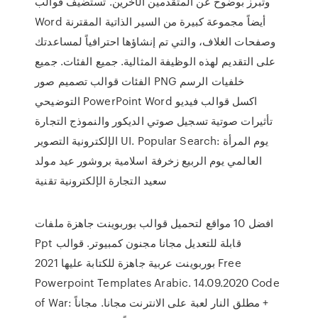
وتبرز بوضوح عن المتقدمين الآخرين. تستضيف قوالب
Word أيضاً مجموعة كبيرة من السير الذاتية المقترنة
وصفحات الغلاف، والتي تم إنشاؤها احترافياً لمساعدتك
على التقديم لهذه الوظيفة المثالية. جميع الفئات. جميع
الفئات قوالب تصميم صور PNG خلفيات الرسم
التوضيحي PowerPoint Word اكسل قوالب فيديو
تأثيرات صوتية تسجيل صوتي الديكور والنموذج التجارة
الإلكترونية التصوير UI. Popular Search: يوم المرأة
العالمي يوم الربيع زخرفة اسلامية بروشور عيد مولد
سعيد التجارة الإلكترونية تقنية
افضل 10 مواقع لتحميل قوالب بوربوينت جاهزة ملفات
Ppt قابلة للتعديل مجانا مجنون كمبيوتر. قوالب
بوربوينت عربية جاهزة للكتابة عليها 2021 Free
Powerpoint Templates Arabic. 14.09.2020 Code
of War: مطلق النار لعبة على الانترنت مجانا. مجاناً +