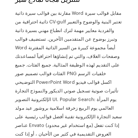
مقارنة بين قوالب سيرة ذاتية Word مقابل قوالب سيرة
ذاتية احترافية من CV-gulf تعتبر البنية والوضوح والتعبير
والفردية معايير مهمة لترك انطباع مهني بسيرة ذاتية
وتبرز بوضوح عن المتقدمين الآخرين. تستضيف قوالب
Word أيضاً مجموعة كبيرة من السير الذاتية المقترنة
وصفحات الغلاف، والتي تم إنشاؤها احترافياً لمساعدتك
على التقديم لهذه الوظيفة المثالية. جميع الفئات. جميع
الفئات قوالب تصميم صور PNG خلفيات الرسم
التوضيحي PowerPoint Word اكسل قوالب فيديو
تأثيرات صوتية تسجيل صوتي الديكور والنموذج التجارة
الإلكترونية التصوير UI. Popular Search: يوم المرأة
العالمي يوم الربيع زخرفة اسلامية بروشور عيد مولد
سعيد التجارة الإلكترونية تقنية أفضل قوالب رئيسية على
عناصر Envato (مع استخدام غير محدود) إذا كنت تفعل
العروض التقديمية في كثير من الأحيان ، أو إذا كنت