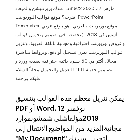
مارس 17, 2020 58٬922. عندك بريزنتيشن والميعاد
اقترب؟ موقع قوالب البوربوينت PowerPoint
Templates. موقع بوربوينت بالعربي، هو موقع عربي
تأسس في 2018، مُتخصص في تصميم وتحميل قوالب
وعروض بوربوينت احترافية ومجانية باللغة العربية، وتنزيل
قوالب البوربوينت بدون تسجيل أو دفع، وبروابط مباشرة
مجانًا. أكثر من 50 سيرة ذاتية احترافية بصيغة وورد و
بتصاميم حديثة قابلة للتعديل والتحميل مجاناً السلام
عليكم ورحمة
يمكن تنزيل معظم هذه القوالب بتنسيق
PDF أو Word. 12 نوفمبر
2019مؤلفاشلي شمشونموارد
مجانيةالمزيد من المواضيع الانتقال إلى
"My Document" لتحرير سيرتك