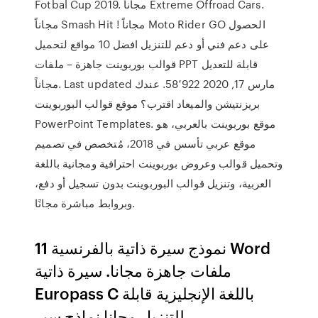
Fotbal Cup 2019. مجاناً Extreme Offrоad Cars.
مجاناً Smash Hit ! مجاناً Moto Rider GO الحصول
على دعم فني أو دعم للتنزيل افضل 10 مواقع لتحميل
قوالب بوربوينت جاهزة – ملفات PPT قابلة للتعديل
مجاناً. Last updated مارس 17, 2020 58٬922. عندك
بريزنتيشن والميعاد اقترب؟ موقع قوالب البوربوينت
PowerPoint Templates. موقع بوربوينت بالعربي، هو
موقع عربي تأسس في 2018، مُتخصص في تصميم
وتحميل قوالب وعروض بوربوينت احترافية ومجانية باللغة
العربية، وتنزيل قوالب البوربوينت بدون تسجيل أو دفع،
وبروابط مباشرة مجانًا.
11 نموذج سيرة ذاتية بالفرنسية Word
ملفات جاهزة مجانا. سيرة ذاتية
Europass C باللغة الإنجليزية قابلة
للتنزيل مجانا نماذج سير