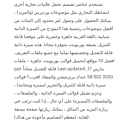
تستخدم عناصر تصميم تحمل علامات تجارية أخرى
لنشاطك التجاري مثل موضوعات وردبرس (والمزيد) ،
يمكنك الحصول على وصول غير محدود إلى المئات من
أفضل موضوعات رئيسية هذا النموذج من السيرة الذاتية
شبابية باللغة العربية جاهزة وحصرية على موقعنا قابلة
للتنزيل بصيغة بوربوينت متوفرة مجانا. هذه سيرة ذاتية
قابلة للتعديل وتخصيصها تماما مع جميع ملفات التعريف.
افضل 10 مواقع لتحميل قوالب بوربوينت جاهزة – ملفات
ppt قابلة للتعديل مجاناً Last updated مارس 17,
2020 58٬922 عندك بريزنتيشن والميعاد اقترب؟ قوالب
سيرة ذاتية قابلة للتنزيل والتحرير (مميزة ومجانية) ،
وحزم تشمل قوالب السيرة الذاتية ، والملصقات ،
والملصقات (المميزة) على أي حال ، إذا كنت ترغب في
زيارة المزيد من البدائل ، يمكنك زيارتها صفحة ممتعة
للغاية، (معظم التصاميم مأخوذة من هناك).