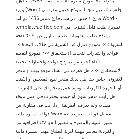
جاهزة - excel - مدونة. ٥٠ نموذج سيرة ذاتية بصيغة
وورد (Word) جاهزة للتنزيل مجانا نموذج جدول مدرسي
فارغ + جدول دراسي فارغ مميز 1436 قوالب Word -
templates.office.com نموذج طلب قابل للتنزيل من
wsu2015. نموذج طلب معلومات طبية وتنازل عن
السرية >>> نموذج تنازل عن السرية في حالات الوفاة >>
قواعد واختبارات لتحديد الاستحقاق >>> نموذج لتقييم
الأداء كجزء من نموذج قواعد واختبارات تحديد
الاستحقاق >>>. هل فكرت في إنشاء موقع ويب أو متجر
إلكتروني خاص بك, هل لديك متجر لبيع الملابس أو الكتب
أو الأجهزة الكهربائية وتريد عمل متجر لك على الإنترنت,
هل رأيت متجر سوق أو جومياَ وفكرت في عمل موقع
مشابه ولم تعرف الطريقة, إذاً, أنت في مقارنة بين
قوالب سيرة ذاتية Word مقابل قوالب سيرة ذاتية
احترافية من CV-gulf تعتبر البنية والوضوح والتعبير
والفردية معايير مهمة لترك انطباع مهني بسيرة ذاتية